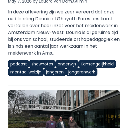
May 7, 2026
by Eduard van Dam,
1 min
In deze aflevering zijn we zeer vereerd dat onze
oud leerling Dounia el Ghayatti Fares ons komt
vertellen over haar inzet voor het meidenwerk in
Amsterdam Nieuw-West. Dounia is al geruime tijd
bij ons van school, studeerde orthopedagogiek en
is sinds een aantal jaar werkzaam in het
meidenwerk in Ams...
podcast
shownotes
onderwijs
Kansengelijkheid
mentaal welzijn
jongeren
jongerenwerk