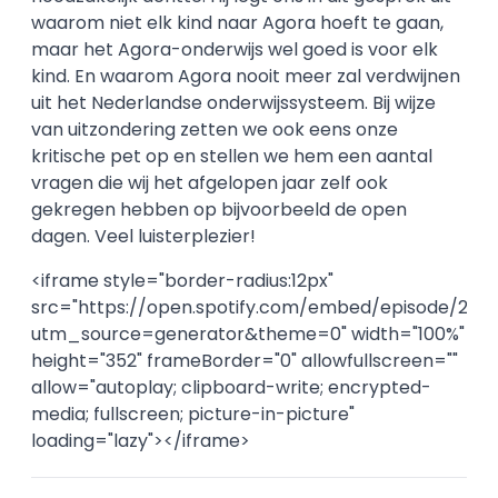
waarom niet elk kind naar Agora hoeft te gaan,
maar het Agora-onderwijs wel goed is voor elk
kind. En waarom Agora nooit meer zal verdwijnen
uit het Nederlandse onderwijssysteem. Bij wijze
van uitzondering zetten we ook eens onze
kritische pet op en stellen we hem een aantal
vragen die wij het afgelopen jaar zelf ook
gekregen hebben op bijvoorbeeld de open
dagen. Veel luisterplezier!
<iframe style="border-radius:12px"
src="https://open.spotify.com/embed/episode/22
utm_source=generator&theme=0" width="100%"
height="352" frameBorder="0" allowfullscreen=""
allow="autoplay; clipboard-write; encrypted-
media; fullscreen; picture-in-picture"
loading="lazy"></iframe>